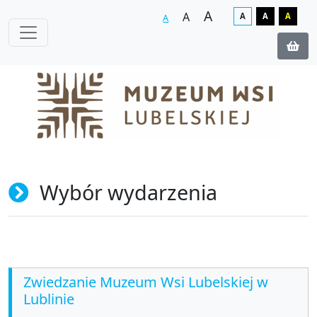
A
A
A
A
A
A
Wybór wydarzenia
Zwiedzanie Muzeum Wsi Lubelskiej w
Lublinie