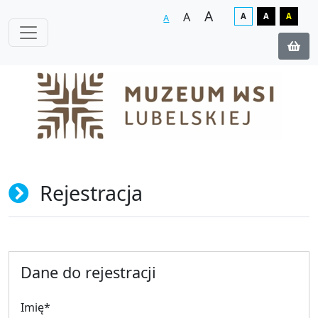
A
A
A
A
A
A
Rejestracja
Dane do rejestracji
Imię
*